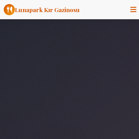
Lunapark Kır Gazinosu