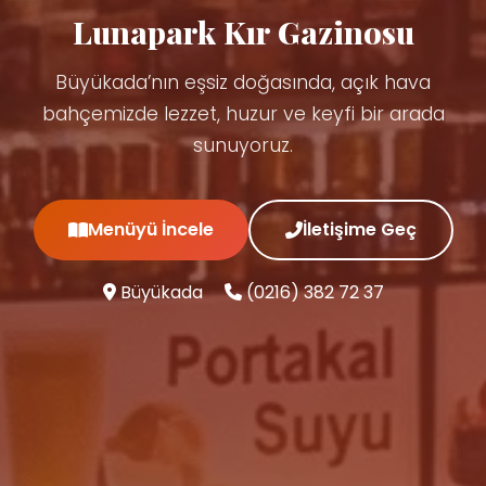
Lunapark Kır Gazinosu
Büyükada’nın eşsiz doğasında, açık hava
bahçemizde lezzet, huzur ve keyfi bir arada
sunuyoruz.
Menüyü İncele
İletişime Geç
Büyükada
(0216) 382 72 37